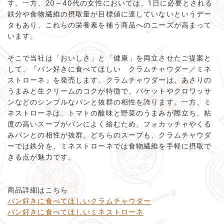
す。一方、20～40代の女性においては、1日に必要とされる
鉄分や食物繊維の摂取量が目標値に達していないというデー
タもあり、これらの栄養素を補う商品へのニーズが高まって
います。
そこで当社は「おいしさ」と「健康」を両立させたご提案と
して、『パン好きに食べてほしい クラムチャウダー／ミネ
ストローネ』を発売します。クラムチャウダーは、あさりの
うまみと生クリームのコクが特徴で、バケットやクロワッサ
ンなどのシンプルなパンと抜群の相性を誇ります。一方、ミ
ネストローネは、トマトの酸味と野菜のうまみが際立ち、粘
度の高いスープがパンによく絡むため、フォカッチャやくる
みパンとの相性が抜群。どちらのスープも、クラムチャウダ
ーでは鉄分を、ミネストローネでは食物繊維を手軽に摂取で
きる点が魅力です。
商品詳細はこちら
パン好きに食べてほしいクラムチャウダー
パン好きに食べてほしいミネストローネ